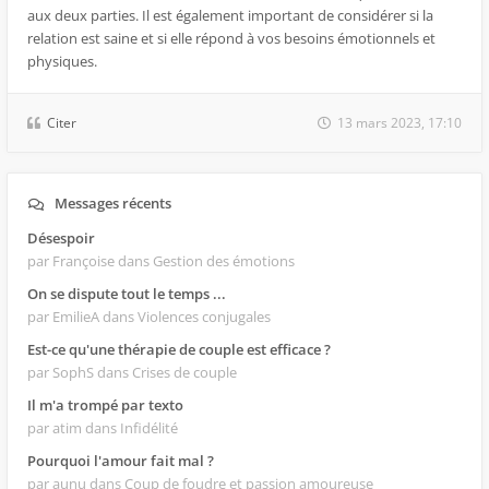
aux deux parties. Il est également important de considérer si la
relation est saine et si elle répond à vos besoins émotionnels et
physiques.
Citer
13 mars 2023, 17:10
Messages récents
Désespoir
par Françoise
dans Gestion des émotions
On se dispute tout le temps ...
par EmilieA
dans Violences conjugales
Est-ce qu'une thérapie de couple est efficace ?
par SophS
dans Crises de couple
Il m'a trompé par texto
par atim
dans Infidélité
Pourquoi l'amour fait mal ?
par aunu
dans Coup de foudre et passion amoureuse