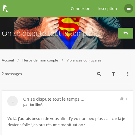
Connexion
Inscription
On se dispute tout le temps ...
Accueil
Héros de mon couple
Violences conjugales
2 messages
On se dispute tout le temps ...
1
par
EmilieA
Voilà, j'aurais besoin de vous afin d'y voir un peu plus clair car là je
deviens folle ! Je vous résume ma situation :