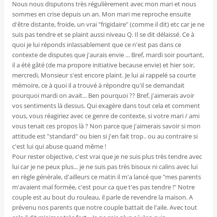
Nous nous disputons très régulièrement avec mon mari et nous
sommes en crise depuis un an. Mon mari me reproche ensuite
d'être distante, froide, un vrai "frigidaire" (comme il dit) etc car je ne
suis pas tendre et se plaint aussi niveau Q. Il se dit délaissé. Ce à
quoi je lui réponds inlassablement que ce n'est pas dans ce
contexte de disputes que j'aurais envie ... Bref, mardi soir pourtant,
il a été gâté (de ma propore initiative because envie) et hier soir,
mercredi, Monsieur s'est encore plaint. Je lui ai rappelé sa courte
mémoire, ce à quoi il a trouvé à répondre qu'il se demandait
pourquoi mardi on avait... Ben pourquoi ?? Bref, j'aimerais avoir
vos sentiments là dessus. Qui exagère dans tout cela et comment
vous, vous réagiriez avec ce genre de contexte, si votre mari / ami
vous tenait ces propos là ? Non parce que j'aimerais savoir si mon
attitude est "standard" ou bien si j'en fait trop.. ou au contraire si
c'est lui qui abuse quand même !
Pour rester objective, c'est vrai que je ne suis plus très tendre avec
lui car je ne peux plus... je ne suis pas très bisoux ni calins avec lui
en règle générale, d'ailleurs ce matin il m'a lancé que "mes parents
m'avaient mal formée, c'est pour ca que t'es pas tendre !" Notre
couple est au bout du rouleau, il parle de revendre la maison. A
prévenu nos parents que notre couple battait de l'aile. Avec tout