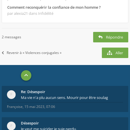
Comment reconquérir la confiance de mon homme ?
par alexia21
dans Infidélité
2 messages
Répondre
Revenir à « Violences conjugales »
Aller
Re: Désespoir
Ma vie n'a plu aucun sens. Mourir pour être soulag
Françoise
,
15 mai 2023, 07:06
Désespoir
Je veut me suicider je suie perdu.