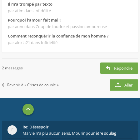
Il m'a trompé par texto
par atim
dans Infidélité
Pourquoi l'amour fait mal ?
par aunu
dans Coup de foudre et passion amoureuse
Comment reconquérir la confiance de mon homme ?
par alexia21
dans Infidélité
2 messages
Répondre
Revenir à « Crises de couple »
Aller
Re: Désespoir
Ma vie n'a plu aucun sens. Mourir pour être soulag