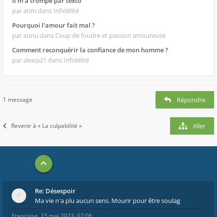
Il m'a trompé par texto
par atim
dans Infidélité
Pourquoi l'amour fait mal ?
par aunu
dans Coup de foudre et passion amoureuse
Comment reconquérir la confiance de mon homme ?
par alexia21
dans Infidélité
1 message
Répondre
Revenir à « La culpabilité »
Aller
Re: Désespoir
Ma vie n'a plu aucun sens. Mourir pour être soulag
Françoise
,
15 mai 2023, 07:06