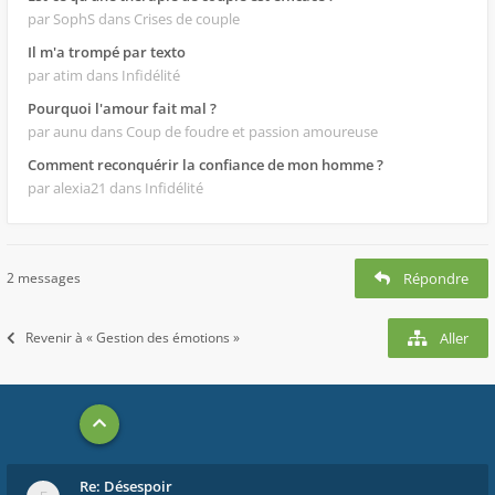
par SophS
dans Crises de couple
Il m'a trompé par texto
par atim
dans Infidélité
Pourquoi l'amour fait mal ?
par aunu
dans Coup de foudre et passion amoureuse
Comment reconquérir la confiance de mon homme ?
par alexia21
dans Infidélité
2 messages
Répondre
Revenir à « Gestion des émotions »
Aller
Re: Désespoir