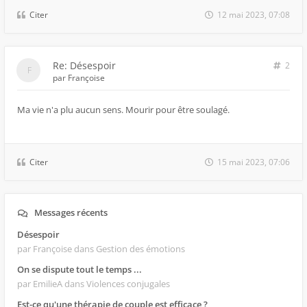
Citer
12 mai 2023, 07:08
Re: Désespoir
2
par
Françoise
Ma vie n'a plu aucun sens. Mourir pour être soulagé.
Citer
15 mai 2023, 07:06
Messages récents
Désespoir
par Françoise
dans Gestion des émotions
On se dispute tout le temps ...
par EmilieA
dans Violences conjugales
Est-ce qu'une thérapie de couple est efficace ?