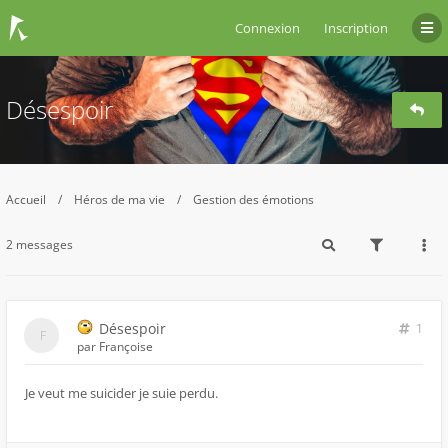
Connexion
Inscription
Désespoir
Accueil
Héros de ma vie
Gestion des émotions
2 messages
Désespoir
1
par
Françoise
Je veut me suicider je suie perdu.