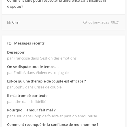
Comment faire pour respecter la différence sans insultes ni
disputes?
Citer
06 janv. 2023, 08:21
Messages récents
Désespoir
par Françoise
dans Gestion des émotions
On se dispute tout le temps ...
par EmilieA
dans Violences conjugales
Est-ce qu'une thérapie de couple est efficace ?
par SophS
dans Crises de couple
Il m'a trompé par texto
par atim
dans Infidélité
Pourquoi l'amour fait mal ?
par aunu
dans Coup de foudre et passion amoureuse
Comment reconquérir la confiance de mon homme ?