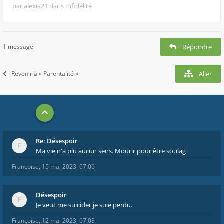
par alexia21
dans Infidélité
1 message
Répondre
Revenir à « Parentalité »
Aller
Re: Désespoir
Ma vie n'a plu aucun sens. Mourir pour être soulag
Françoise
,
15 mai 2023, 07:06
Désespoir
Je veut me suicider je suie perdu.
Françoise
,
12 mai 2023, 07:08