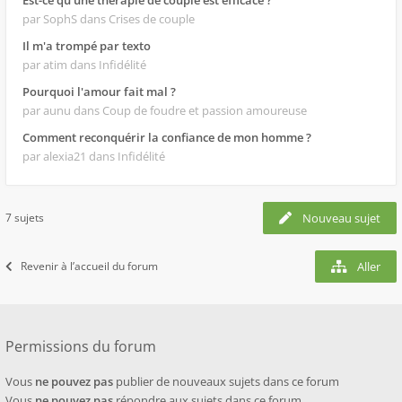
Est-ce qu'une thérapie de couple est efficace ?
par SophS
dans Crises de couple
Il m'a trompé par texto
par atim
dans Infidélité
Pourquoi l'amour fait mal ?
par aunu
dans Coup de foudre et passion amoureuse
Comment reconquérir la confiance de mon homme ?
par alexia21
dans Infidélité
7 sujets
Nouveau sujet
Revenir à l’accueil du forum
Aller
Permissions du forum
Vous
ne pouvez pas
publier de nouveaux sujets dans ce forum
Vous
ne pouvez pas
répondre aux sujets dans ce forum