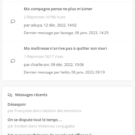
Ma compagne pense ne plus m'aimer
2 Réponses 10186 Vues
par
aduya
,
12 déc. 2022, 14:02
Dernier message par
banage
,
06 janv. 2023, 14:29
Ma maîtresse n'arrive pas à quitter son mari
1 Réponses 5617 Vues
par
charlie.sor
,
09 déc. 2022, 10:06
Dernier message par
helilo
,
06 janv. 2023, 09:19
Messages récents
Désespoir
par Françoise
dans Gestion des émotions
On se dispute tout le temps ...
par EmilieA
dans Violences conjugales