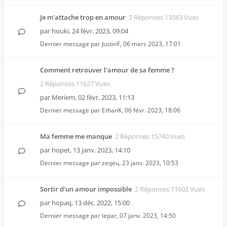
Je m'attache trop en amour
2 Réponses 13563 Vues
par
houki
,
24 févr. 2023, 09:04
Dernier message par
JustinF
,
06 mars 2023, 17:01
Comment retrouver l'amour de sa femme ?
2 Réponses 11627 Vues
par
Meriem
,
02 févr. 2023, 11:13
Dernier message par
EthanK
,
06 févr. 2023, 18:06
Ma femme me manque
2 Réponses 15740 Vues
par
hopet
,
13 janv. 2023, 14:10
Dernier message par
zeqeu
,
23 janv. 2023, 10:53
Sortir d'un amour impossible
2 Réponses 11602 Vues
par
hopaq
,
13 déc. 2022, 15:00
Dernier message par
lepar
,
07 janv. 2023, 14:50