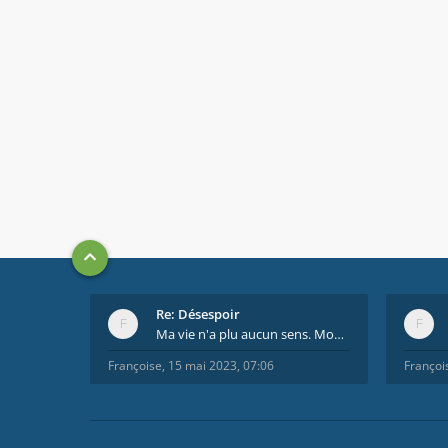
Re: Désespoir
Ma vie n'a plu aucun sens. Mourir pour être soulag
Françoise
,
15 mai 2023, 07:06
Françoi