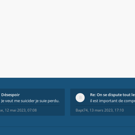
Désespoir
Je veut me suicider je suie perdu.
se
,
12 mai 2023, 07:08
Bapt74
,
13 mars 2023, 17:10