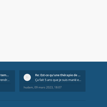
Re: On se dispute tout le temps ...
Re: Est-ce qu'une thérapie de couple est efficace
il est important de comprendre que chaque personne
Ça fait 5 ans que je suis marié et on est en théra
hudam
,
09 mars 2023, 18:07