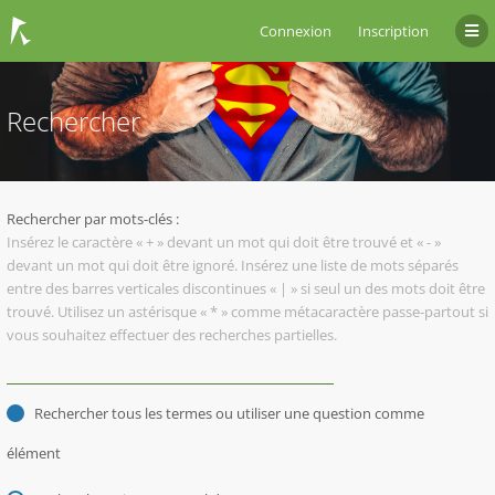
Connexion
Inscription
Rechercher
Rechercher par mots-clés :
Insérez le caractère « + » devant un mot qui doit être trouvé et « - »
devant un mot qui doit être ignoré. Insérez une liste de mots séparés
entre des barres verticales discontinues « | » si seul un des mots doit être
trouvé. Utilisez un astérisque « * » comme métacaractère passe-partout si
vous souhaitez effectuer des recherches partielles.
Rechercher tous les termes ou utiliser une question comme
élément