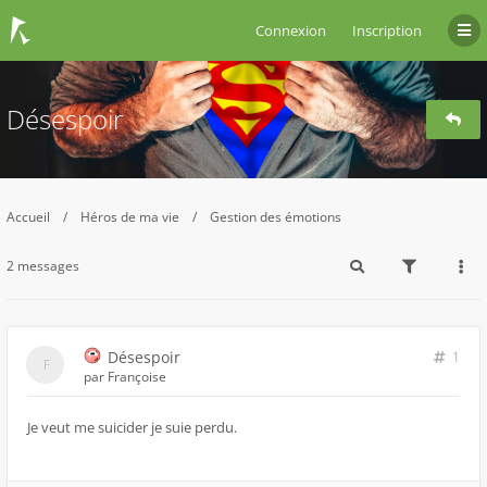
Connexion
Inscription
Désespoir
Accueil
Héros de ma vie
Gestion des émotions
2 messages
Désespoir
1
par
Françoise
Je veut me suicider je suie perdu.