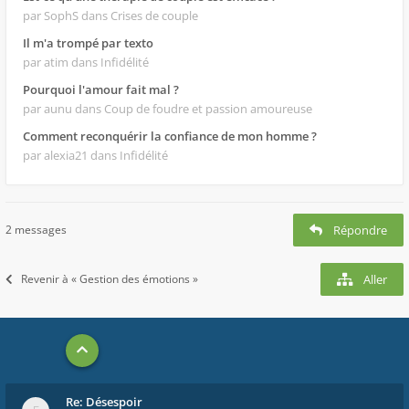
par SophS
dans Crises de couple
Il m'a trompé par texto
par atim
dans Infidélité
Pourquoi l'amour fait mal ?
par aunu
dans Coup de foudre et passion amoureuse
Comment reconquérir la confiance de mon homme ?
par alexia21
dans Infidélité
2 messages
Répondre
Revenir à « Gestion des émotions »
Aller
Re: Désespoir