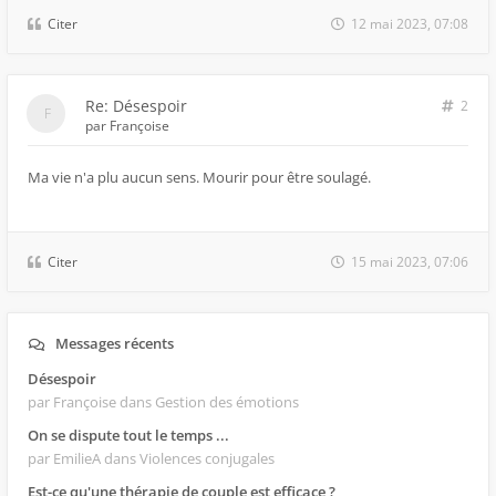
Citer
12 mai 2023, 07:08
Re: Désespoir
2
par
Françoise
Ma vie n'a plu aucun sens. Mourir pour être soulagé.
Citer
15 mai 2023, 07:06
Messages récents
Désespoir
par Françoise
dans Gestion des émotions
On se dispute tout le temps ...
par EmilieA
dans Violences conjugales
Est-ce qu'une thérapie de couple est efficace ?