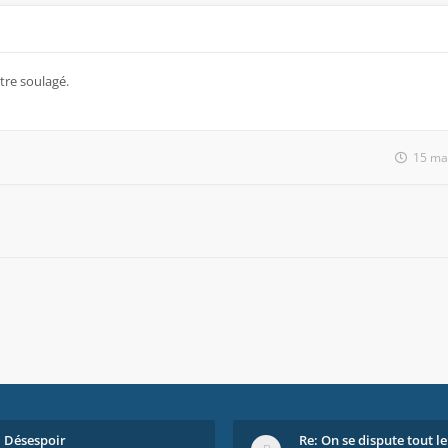
tre soulagé.
15 ma
Désespoir