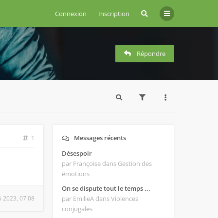
Connexion
Inscription
Répondre
Messages récents
1
Désespoir
par Françoise
dans Gestion des
émotions
On se dispute tout le temps ...
i 2023, 07:08
par EmilieA
dans Violences
conjugales