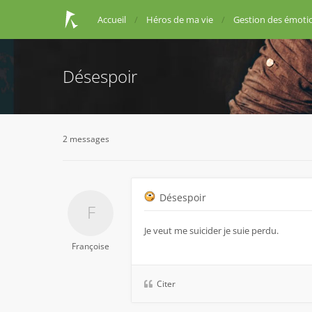
Accueil
Héros de ma vie
Gestion des émoti
Désespoir
2 messages
Désespoir
Je veut me suicider je suie perdu.
Françoise
Citer