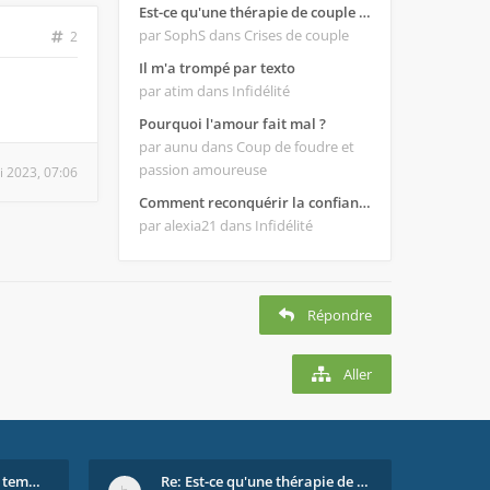
Est-ce qu'une thérapie de couple est efficace ?
par SophS
dans Crises de couple
2
Il m'a trompé par texto
par atim
dans Infidélité
Pourquoi l'amour fait mal ?
par aunu
dans Coup de foudre et
passion amoureuse
i 2023, 07:06
Comment reconquérir la confiance de mon homme ?
par alexia21
dans Infidélité
Répondre
Aller
Re: On se dispute tout le temps ...
Re: Est-ce qu'une thérapie de couple est efficace