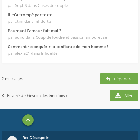
par SophS
dans Crises de couple
Il m'a trompé par texto
par atim
dans Infidélité
Pourquoi l'amour fait mal ?
par aunu
dans Coup de foudre et passion amoureuse
Comment reconquérir la confiance de mon homme ?
par alexia21
dans Infidélité
2 messages
Répondre
Revenir à « Gestion des émotions »
Aller
Re: Désespoir