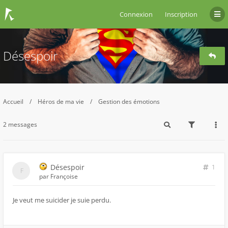
Connexion
Inscription
Désespoir
Accueil
Héros de ma vie
Gestion des émotions
2 messages
Désespoir
1
par
Françoise
Je veut me suicider je suie perdu.