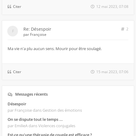
Citer
12 mai 2023, 07:08
Re: Désespoir
2
par
Françoise
Ma vie n'a plu aucun sens. Mourir pour être soulagé.
Citer
15 mai 2023, 07:06
Messages récents
Désespoir
par Françoise
dans Gestion des émotions
On se dispute tout le temps ...
par EmilieA
dans Violences conjugales
Est-ce qu'une thérapie de couple est efficace ?