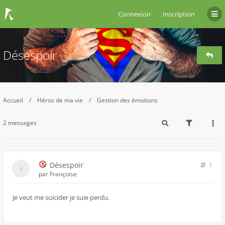
Connexion
Inscription
Désespoir
Accueil
Héros de ma vie
Gestion des émotions
2 messages
Désespoir
1
par
Françoise
Je veut me suicider je suie perdu.