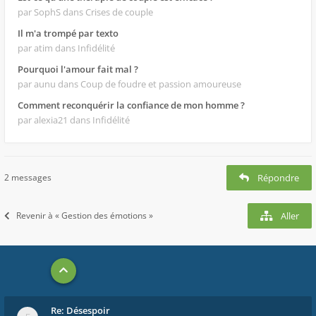
par SophS
dans Crises de couple
Il m'a trompé par texto
par atim
dans Infidélité
Pourquoi l'amour fait mal ?
par aunu
dans Coup de foudre et passion amoureuse
Comment reconquérir la confiance de mon homme ?
par alexia21
dans Infidélité
2 messages
Répondre
Revenir à « Gestion des émotions »
Aller
Re: Désespoir