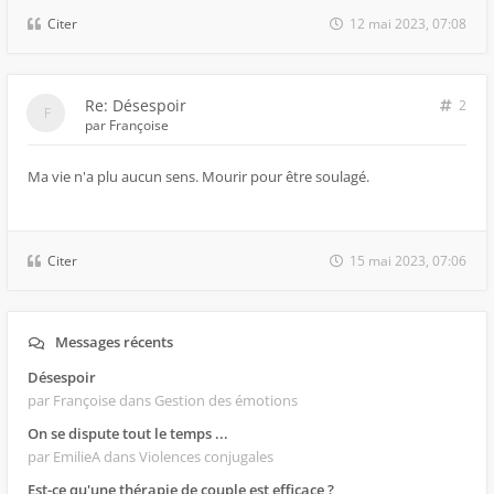
Citer
12 mai 2023, 07:08
Re: Désespoir
2
par
Françoise
Ma vie n'a plu aucun sens. Mourir pour être soulagé.
Citer
15 mai 2023, 07:06
Messages récents
Désespoir
par Françoise
dans Gestion des émotions
On se dispute tout le temps ...
par EmilieA
dans Violences conjugales
Est-ce qu'une thérapie de couple est efficace ?