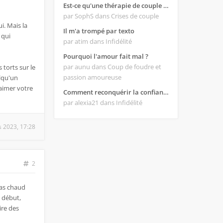
Est-ce qu'une thérapie de couple est efficace ?
par SophS
dans Crises de couple
i. Mais la
Il m'a trompé par texto
 qui
par atim
dans Infidélité
Pourquoi l'amour fait mal ?
par aunu
dans Coup de foudre et
 torts sur le
passion amoureuse
elqu'un
 aimer votre
Comment reconquérir la confiance de mon homme ?
par alexia21
dans Infidélité
 2023, 17:28
2
pas chaud
u début,
ire des