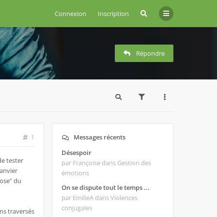
Connexion
Inscription
Répondre
Messages récents
1
Désespoir
de tester
par Françoise
dans Gestion des
janvier
émotions
rose" du
On se dispute tout le temps ...
par EmilieA
dans Violences
conjugales
ns traversés