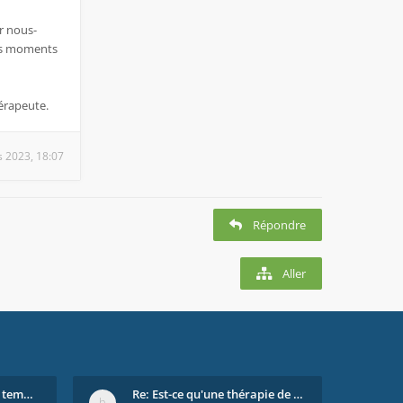
ur nous-
des moments
hérapeute.
 2023, 18:07
Répondre
Aller
Re: On se dispute tout le temps ...
Re: Est-ce qu'une thérapie de couple est efficace