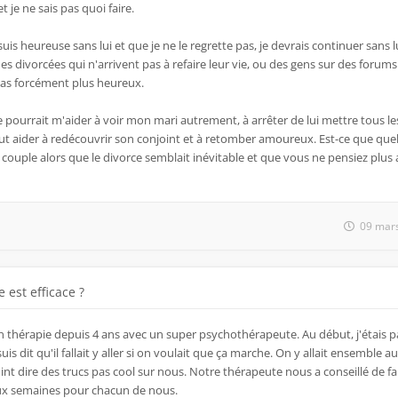
t je ne sais pas quoi faire.
is heureuse sans lui et que je ne le regrette pas, je devrais continuer sans lu
 divorcées qui n'arrivent pas à refaire leur vie, ou des gens sur des forums
pas forcément plus heureux.
pourrait m'aider à voir mon mari autrement, à arrêter de lui mettre tous les
 peut aider à redécouvrir son conjoint et à retomber amoureux. Est-ce que qu
 couple alors que le divorce semblait inévitable et que vous ne pensiez plus
09 mars
 est efficace ?
 en thérapie depuis 4 ans avec un super psychothérapeute. Au début, j'étais 
is dit qu'il fallait y aller si on voulait que ça marche. On y allait ensemble a
oint dire des trucs pas cool sur nous. Notre thérapeute nous a conseillé de fa
eux semaines pour chacun de nous.