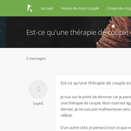
Accueil
Héros de mon couple
Crises de cou
Est-ce qu'une thérapie de couple e
2 messages
Est-ce qu'une thérapie de couple est
Je suis sur le point de divorcer car je p
une thérapie de couple. Mon mari est éga
SophS
dernier. Je ne suis pas malheureuse sans 
célibat.
D'un autre côté, je pense à tout ce que 