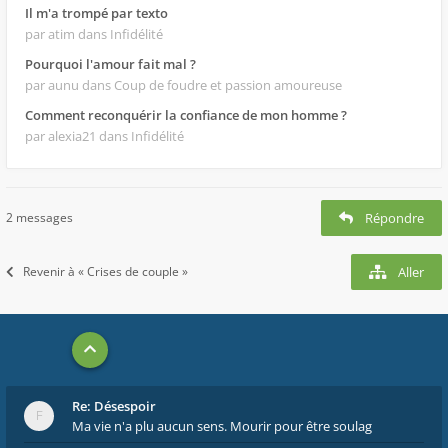
Il m'a trompé par texto
par atim
dans Infidélité
Pourquoi l'amour fait mal ?
par aunu
dans Coup de foudre et passion amoureuse
Comment reconquérir la confiance de mon homme ?
par alexia21
dans Infidélité
2 messages
Répondre
Revenir à « Crises de couple »
Aller
Re: Désespoir
Ma vie n'a plu aucun sens. Mourir pour être soulag