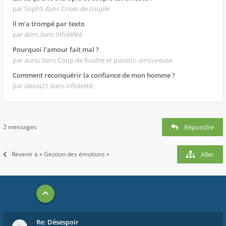
par SophS
dans Crises de couple
Il m'a trompé par texto
par atim
dans Infidélité
Pourquoi l'amour fait mal ?
par aunu
dans Coup de foudre et passion amoureuse
Comment reconquérir la confiance de mon homme ?
par alexia21
dans Infidélité
2 messages
Répondre
Revenir à « Gestion des émotions »
Aller
Re: Désespoir