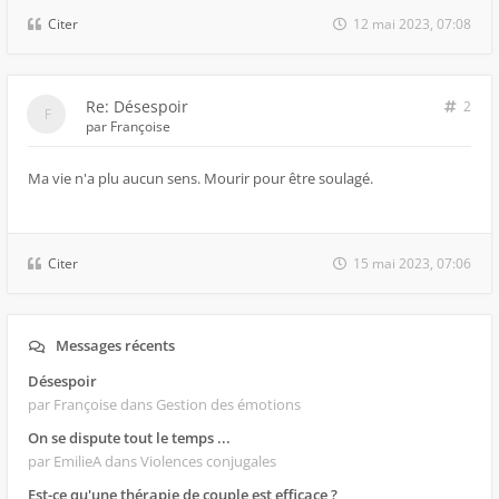
Citer
12 mai 2023, 07:08
Re: Désespoir
2
par
Françoise
Ma vie n'a plu aucun sens. Mourir pour être soulagé.
Citer
15 mai 2023, 07:06
Messages récents
Désespoir
par Françoise
dans Gestion des émotions
On se dispute tout le temps ...
par EmilieA
dans Violences conjugales
Est-ce qu'une thérapie de couple est efficace ?