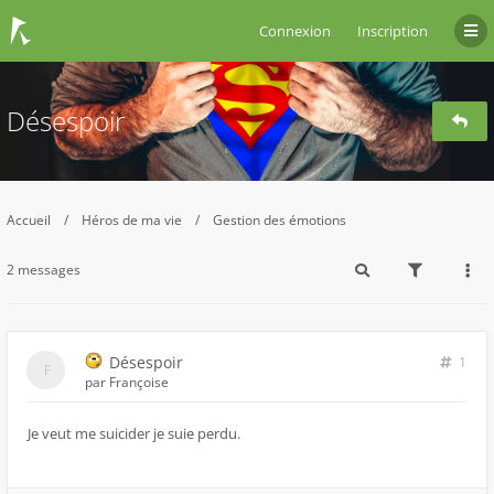
Connexion
Inscription
Désespoir
Accueil
Héros de ma vie
Gestion des émotions
2 messages
Désespoir
1
par
Françoise
Je veut me suicider je suie perdu.