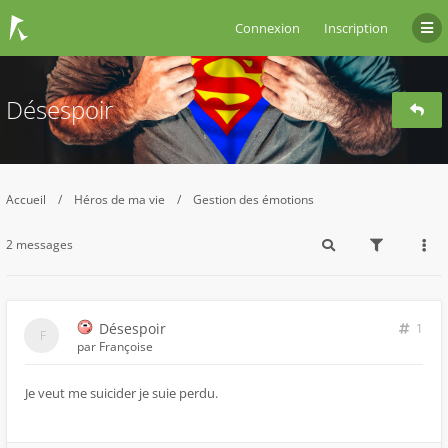
Connexion
Inscription
Désespoir
Accueil
Héros de ma vie
Gestion des émotions
2 messages
Désespoir
1
par
Françoise
Je veut me suicider je suie perdu.