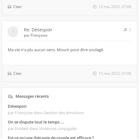
Citer
12 mai 2023, 07:08
Re: Désespoir
2
par
Françoise
Ma vie n'a plu aucun sens. Mourir pour être soulagé.
Citer
15 mai 2023, 07:06
Messages récents
Désespoir
par Françoise
dans Gestion des émotions
On se dispute tout le temps ...
par EmilieA
dans Violences conjugales
Est-ce qu'une thérapie de couple est efficace ?