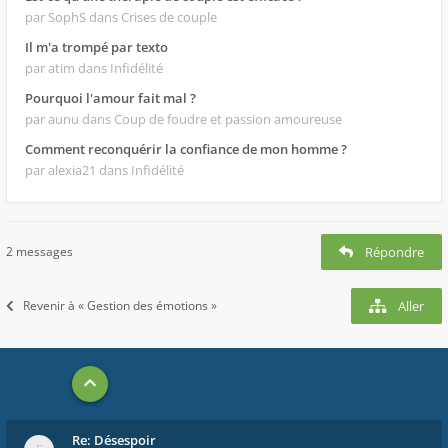
par SophS
dans Crises de couple
Il m'a trompé par texto
par atim
dans Infidélité
Pourquoi l'amour fait mal ?
par aunu
dans Coup de foudre et passion amoureuse
Comment reconquérir la confiance de mon homme ?
par alexia21
dans Infidélité
2 messages
Répondre
Revenir à « Gestion des émotions »
Aller
Re: Désespoir