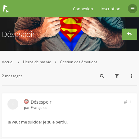
Connexion
Inscription
Désespoir
Accueil
Héros de ma vie
Gestion des émotions
2 messages
Désespoir
1
par
Françoise
Je veut me suicider je suie perdu.