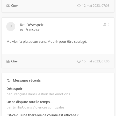
Citer
12 mai 2023, 07:08
Re: Désespoir
2
par
Françoise
Ma vie n'a plu aucun sens. Mourir pour être soulagé.
Citer
15 mai 2023, 07:06
Messages récents
Désespoir
par Françoise
dans Gestion des émotions
On se dispute tout le temps ...
par EmilieA
dans Violences conjugales
Est-ce qu'une thérapie de couple est efficace ?