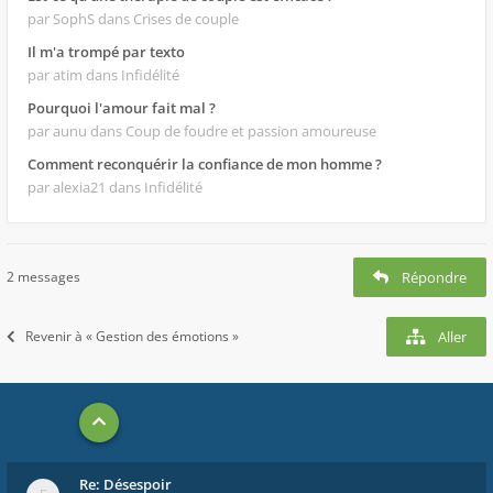
par SophS
dans Crises de couple
Il m'a trompé par texto
par atim
dans Infidélité
Pourquoi l'amour fait mal ?
par aunu
dans Coup de foudre et passion amoureuse
Comment reconquérir la confiance de mon homme ?
par alexia21
dans Infidélité
2 messages
Répondre
Revenir à « Gestion des émotions »
Aller
Re: Désespoir