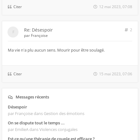
Citer
12 mai 2023, 07:08
Re: Désespoir
2
par
Françoise
Ma vie n'a plu aucun sens. Mourir pour être soulagé.
Citer
15 mai 2023, 07:06
Messages récents
Désespoir
par Françoise
dans Gestion des émotions
On se dispute tout le temps ...
par EmilieA
dans Violences conjugales
Est-ce qu'une thérapie de couple est efficace ?