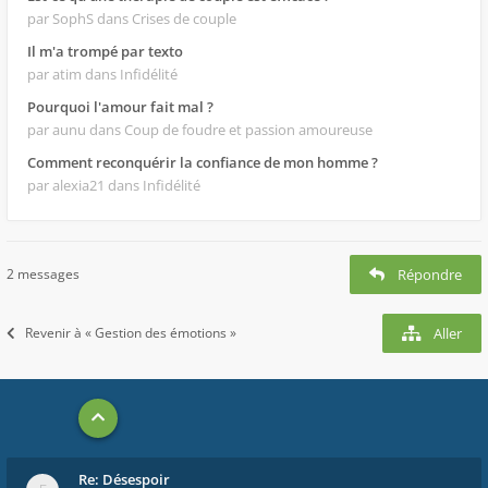
par SophS
dans Crises de couple
Il m'a trompé par texto
par atim
dans Infidélité
Pourquoi l'amour fait mal ?
par aunu
dans Coup de foudre et passion amoureuse
Comment reconquérir la confiance de mon homme ?
par alexia21
dans Infidélité
2 messages
Répondre
Revenir à « Gestion des émotions »
Aller
Re: Désespoir