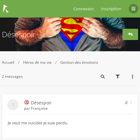
Connexion
Inscription
Désespoir
Accueil
Héros de ma vie
Gestion des émotions
2 messages
Désespoir
1
par
Françoise
Je veut me suicider je suie perdu.