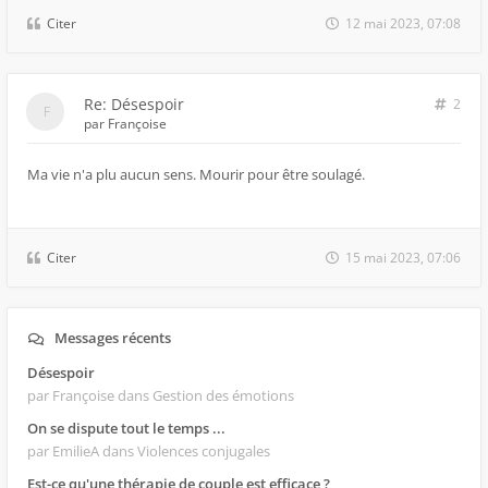
Citer
12 mai 2023, 07:08
Re: Désespoir
2
par
Françoise
Ma vie n'a plu aucun sens. Mourir pour être soulagé.
Citer
15 mai 2023, 07:06
Messages récents
Désespoir
par Françoise
dans Gestion des émotions
On se dispute tout le temps ...
par EmilieA
dans Violences conjugales
Est-ce qu'une thérapie de couple est efficace ?