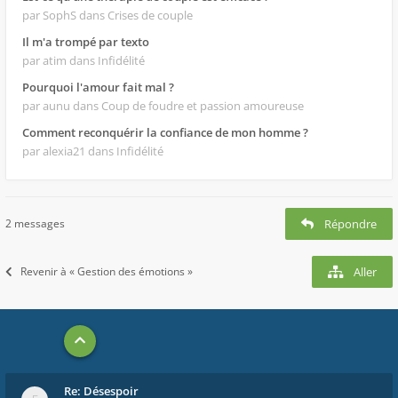
par SophS
dans Crises de couple
Il m'a trompé par texto
par atim
dans Infidélité
Pourquoi l'amour fait mal ?
par aunu
dans Coup de foudre et passion amoureuse
Comment reconquérir la confiance de mon homme ?
par alexia21
dans Infidélité
2 messages
Répondre
Revenir à « Gestion des émotions »
Aller
Re: Désespoir