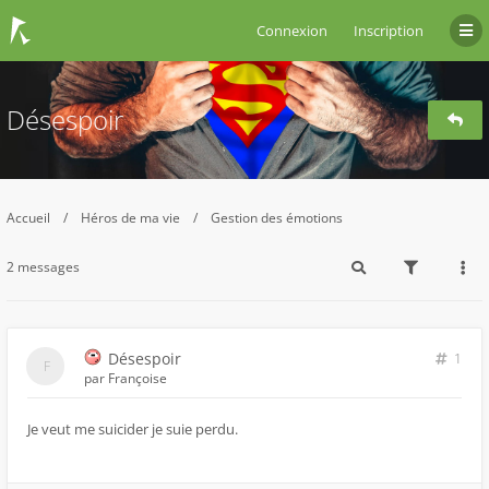
Connexion
Inscription
Désespoir
Accueil
Héros de ma vie
Gestion des émotions
2 messages
Désespoir
1
par
Françoise
Je veut me suicider je suie perdu.