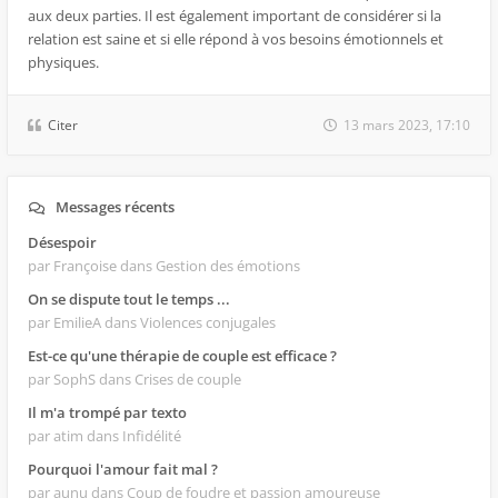
aux deux parties. Il est également important de considérer si la
relation est saine et si elle répond à vos besoins émotionnels et
physiques.
Citer
13 mars 2023, 17:10
Messages récents
Désespoir
par Françoise
dans Gestion des émotions
On se dispute tout le temps ...
par EmilieA
dans Violences conjugales
Est-ce qu'une thérapie de couple est efficace ?
par SophS
dans Crises de couple
Il m'a trompé par texto
par atim
dans Infidélité
Pourquoi l'amour fait mal ?
par aunu
dans Coup de foudre et passion amoureuse