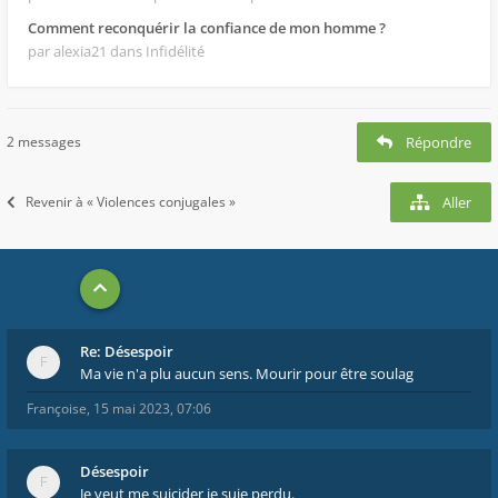
Comment reconquérir la confiance de mon homme ?
par alexia21
dans Infidélité
2 messages
Répondre
Revenir à « Violences conjugales »
Aller
Re: Désespoir
Ma vie n'a plu aucun sens. Mourir pour être soulag
Françoise
,
15 mai 2023, 07:06
Désespoir
Je veut me suicider je suie perdu.