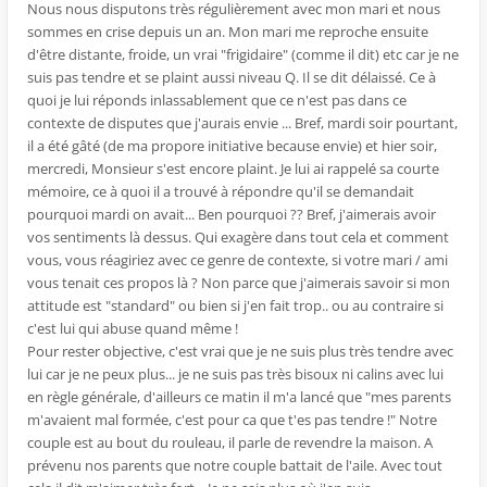
Nous nous disputons très régulièrement avec mon mari et nous
sommes en crise depuis un an. Mon mari me reproche ensuite
d'être distante, froide, un vrai "frigidaire" (comme il dit) etc car je ne
suis pas tendre et se plaint aussi niveau Q. Il se dit délaissé. Ce à
quoi je lui réponds inlassablement que ce n'est pas dans ce
contexte de disputes que j'aurais envie ... Bref, mardi soir pourtant,
il a été gâté (de ma propore initiative because envie) et hier soir,
mercredi, Monsieur s'est encore plaint. Je lui ai rappelé sa courte
mémoire, ce à quoi il a trouvé à répondre qu'il se demandait
pourquoi mardi on avait... Ben pourquoi ?? Bref, j'aimerais avoir
vos sentiments là dessus. Qui exagère dans tout cela et comment
vous, vous réagiriez avec ce genre de contexte, si votre mari / ami
vous tenait ces propos là ? Non parce que j'aimerais savoir si mon
attitude est "standard" ou bien si j'en fait trop.. ou au contraire si
c'est lui qui abuse quand même !
Pour rester objective, c'est vrai que je ne suis plus très tendre avec
lui car je ne peux plus... je ne suis pas très bisoux ni calins avec lui
en règle générale, d'ailleurs ce matin il m'a lancé que "mes parents
m'avaient mal formée, c'est pour ca que t'es pas tendre !" Notre
couple est au bout du rouleau, il parle de revendre la maison. A
prévenu nos parents que notre couple battait de l'aile. Avec tout