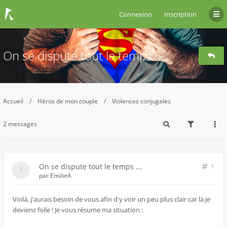
Connexion
Inscription
On se dispute tout le temps ...
Accueil
Héros de mon couple
Violences conjugales
2 messages
On se dispute tout le temps ...
1
par
EmilieA
Voilà, j'aurais besoin de vous afin d'y voir un peu plus clair car là je
deviens folle ! Je vous résume ma situation :