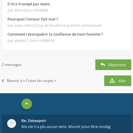
Il m'a trompé par texto
par atim
dans Infidélité
Pourquoi l'amour fait mal ?
par aunu
dans Coup de foudre et passion amoureuse
Comment reconquérir la confiance de mon homme ?
par alexia21
dans Infidélité
2 messages
Répondre
Revenir à « Crises de couple »
Aller
Re: Désespoir
Ma vie n'a plu aucun sens. Mourir pour être soulag