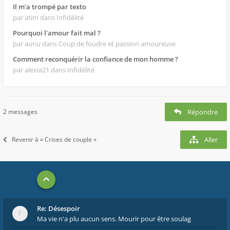
Il m'a trompé par texto
par atim
dans Infidélité
Pourquoi l'amour fait mal ?
par aunu
dans Coup de foudre et passion amoureuse
Comment reconquérir la confiance de mon homme ?
par alexia21
dans Infidélité
2 messages
Répondre
Revenir à « Crises de couple »
Aller
Re: Désespoir
Ma vie n'a plu aucun sens. Mourir pour être soulag