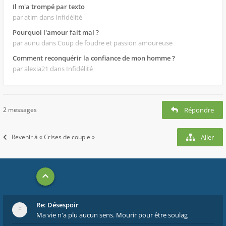
Il m'a trompé par texto
par atim
dans Infidélité
Pourquoi l'amour fait mal ?
par aunu
dans Coup de foudre et passion amoureuse
Comment reconquérir la confiance de mon homme ?
par alexia21
dans Infidélité
2 messages
Répondre
Revenir à « Crises de couple »
Aller
Re: Désespoir
Ma vie n'a plu aucun sens. Mourir pour être soulag