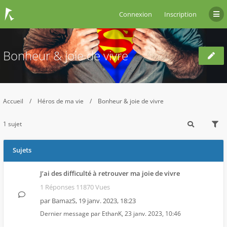
Connexion
Inscription
Bonheur & joie de vivre
Accueil
Héros de ma vie
Bonheur & joie de vivre
1 sujet
Sujets
J’ai des difficulté à retrouver ma joie de vivre
1 Réponses 11870 Vues
par
BamazS
,
19 janv. 2023, 18:23
Dernier message par
EthanK
,
23 janv. 2023, 10:46