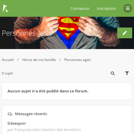
Connexion
Inscription
Personnes agés
Accueil
Héros de ma famille
Personnes agés
0 sujet
Aucun sujet n’a été publié dans ce forum.
Messages récents
Désespoir
par Françoise
dans Gestion des émotions