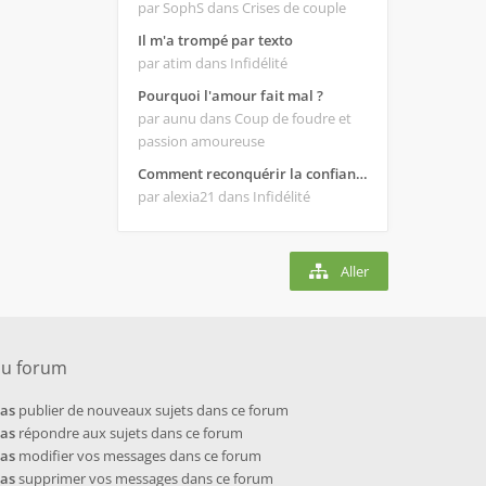
par SophS
dans Crises de couple
Il m'a trompé par texto
par atim
dans Infidélité
Pourquoi l'amour fait mal ?
par aunu
dans Coup de foudre et
passion amoureuse
Comment reconquérir la confiance de mon homme ?
par alexia21
dans Infidélité
Aller
du forum
pas
publier de nouveaux sujets dans ce forum
pas
répondre aux sujets dans ce forum
pas
modifier vos messages dans ce forum
pas
supprimer vos messages dans ce forum