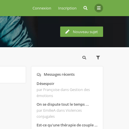
Connexion
Inscription
Nouveau sujet
Messages récents
Désespoir
par Françoise
dans Gestion des
émotions
On se dispute tout le temps ...
par EmilieA
dans Violences
conjugales
Est-ce qu'une thérapie de couple est efficace ?