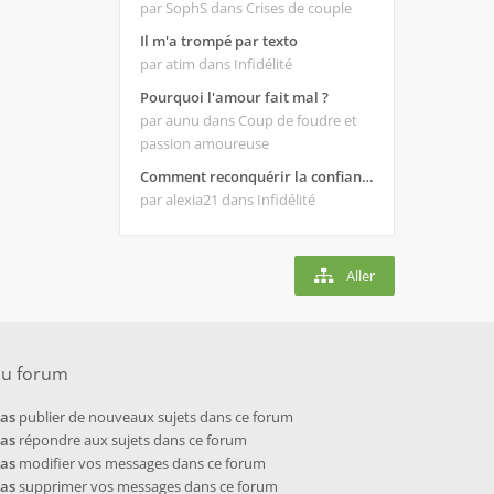
par SophS
dans Crises de couple
Il m'a trompé par texto
par atim
dans Infidélité
Pourquoi l'amour fait mal ?
par aunu
dans Coup de foudre et
passion amoureuse
Comment reconquérir la confiance de mon homme ?
par alexia21
dans Infidélité
Aller
du forum
pas
publier de nouveaux sujets dans ce forum
pas
répondre aux sujets dans ce forum
pas
modifier vos messages dans ce forum
pas
supprimer vos messages dans ce forum