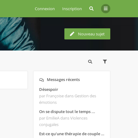
Connexion
Inscription
Nouveau sujet
Messages récents
Désespoir
par Françoise
dans Gestion des
émotions
On se dispute tout le temps ...
par EmilieA
dans Violences
conjugales
Est-ce qu'une thérapie de couple est efficace ?