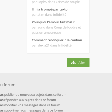
par SophS
dans Crises de couple
Il m'a trompé par texto
par atim
dans Infidélité
Pourquoi l'amour fait mal ?
par aunu
dans Coup de foudre et
passion amoureuse
Comment reconquérir la confiance de mon homme ?
par alexia21
dans Infidélité
Aller
du forum
pas
publier de nouveaux sujets dans ce forum
pas
répondre aux sujets dans ce forum
pas
modifier vos messages dans ce forum
pas
supprimer vos messages dans ce forum