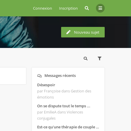
Connexion
Inscription
Nouveau sujet
Messages récents
Désespoir
par Françoise
dans Gestion des
émotions
On se dispute tout le temps ...
par EmilieA
dans Violences
conjugales
Est-ce qu'une thérapie de couple est efficace ?