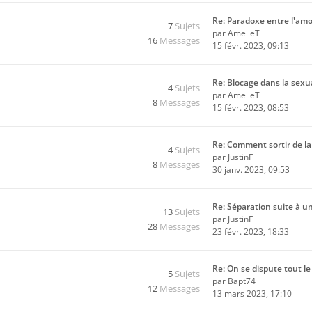
Re: Paradoxe entre l'am
7
Sujets
par
AmelieT
16
Messages
15 févr. 2023, 09:13
Re: Blocage dans la sexu
4
Sujets
par
AmelieT
8
Messages
15 févr. 2023, 08:53
Re: Comment sortir de l
4
Sujets
par
JustinF
8
Messages
30 janv. 2023, 09:53
Re: Séparation suite à u
13
Sujets
par
JustinF
28
Messages
23 févr. 2023, 18:33
Re: On se dispute tout l
5
Sujets
par
Bapt74
12
Messages
13 mars 2023, 17:10