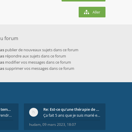
Aller
du forum
pas
publier de nouveaux sujets dans ce forum
pas
répondre aux sujets dans ce forum
pas
modifier vos messages dans ce forum
pas
supprimer vos messages dans ce forum
Re: On se dispute tout le temps ...
Re: Est-ce qu'une thérapie de couple est efficace
il est important de comprendre que chaque personne
Ça fait 5 ans que je suis marié et on est en théra
hudam
,
09 mars 2023, 18:07