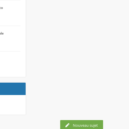
to
ple
Nouveau sujet