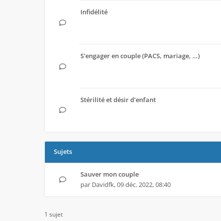
Infidélité
S'engager en couple (PACS, mariage, …)
Stérilité et désir d'enfant
Sujets
Sauver mon couple
par
Davidfk
,
09 déc. 2022, 08:40
1 sujet