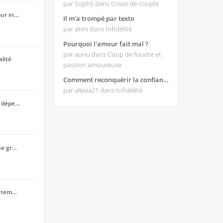
par SophS
dans Crises de couple
our in…
Il m'a trompé par texto
par atim
dans Infidélité
Pourquoi l'amour fait mal ?
par aunu
dans Coup de foudre et
alité
passion amoureuse
Comment reconquérir la confiance de mon homme ?
par alexia21
dans Infidélité
a dépe…
ne gr…
e tem…