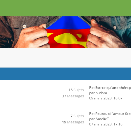
Re: Est-ce qu'une théra
15
Sujets
par
hudam
37
Messages
09 mars 2023, 18:07
Re: Pourquoi l'amour fai
7
Sujets
par
AmelieT
19
Messages
07 mars 2023, 17:18