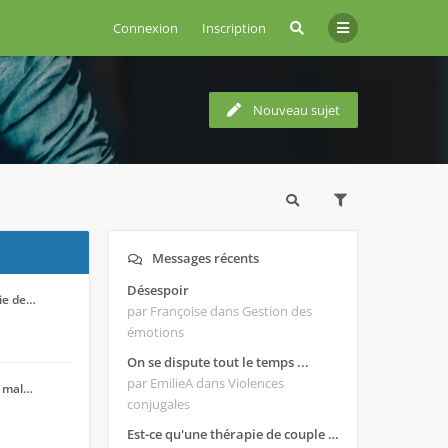
Connexion
Inscription
Nouveau sujet
Messages récents
Désespoir
pie de…
par Françoise
dans Gestion des
émotions
On se dispute tout le temps ...
par EmilieA
dans Violences
t mal…
conjugales
Est-ce qu'une thérapie de couple est efficace ?