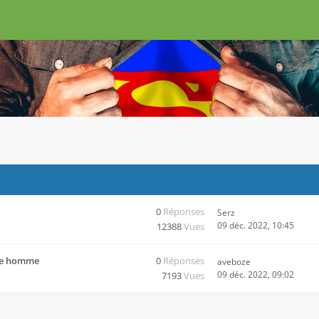
0
Réponses
Serz
09 déc. 2022, 10:45
12388
Vues
tre homme
0
Réponses
aveboze
09 déc. 2022, 09:02
7193
Vues