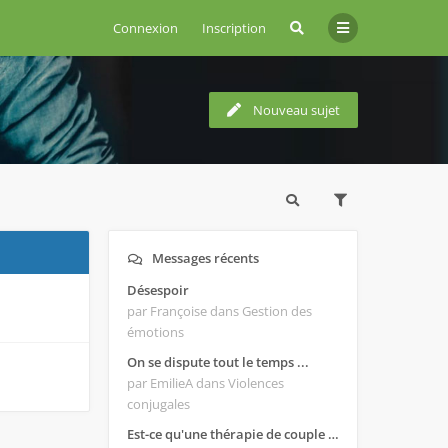
Connexion
Inscription
Nouveau sujet
Messages récents
Désespoir
par Françoise
dans Gestion des
émotions
On se dispute tout le temps ...
par EmilieA
dans Violences
conjugales
Est-ce qu'une thérapie de couple est efficace ?