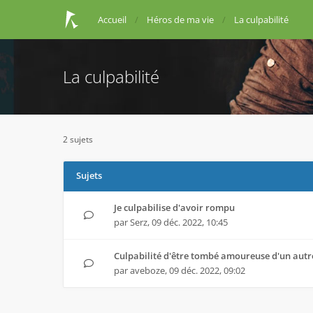
Accueil
Héros de ma vie
La culpabilité
La culpabilité
2 sujets
Sujets
Je culpabilise d'avoir rompu
par
Serz
,
09 déc. 2022, 10:45
Culpabilité d'être tombé amoureuse d'un au
par
aveboze
,
09 déc. 2022, 09:02