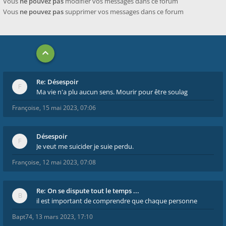
Vous
ne pouvez pas
modifier vos messages dans ce forum
Vous
ne pouvez pas
supprimer vos messages dans ce forum
Re: Désespoir
Ma vie n'a plu aucun sens. Mourir pour être soulag
Françoise
,
15 mai 2023, 07:06
Désespoir
Je veut me suicider je suie perdu.
Françoise
,
12 mai 2023, 07:08
Re: On se dispute tout le temps ...
il est important de comprendre que chaque personne
Bapt74
,
13 mars 2023, 17:10