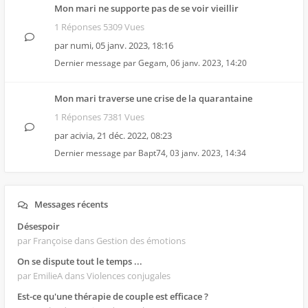
Mon mari ne supporte pas de se voir vieillir
1 Réponses 5309 Vues
par
numi
,
05 janv. 2023, 18:16
Dernier message par
Gegam
,
06 janv. 2023, 14:20
Mon mari traverse une crise de la quarantaine
1 Réponses 7381 Vues
par
acivia
,
21 déc. 2022, 08:23
Dernier message par
Bapt74
,
03 janv. 2023, 14:34
Messages récents
Désespoir
par Françoise
dans Gestion des émotions
On se dispute tout le temps ...
par EmilieA
dans Violences conjugales
Est-ce qu'une thérapie de couple est efficace ?