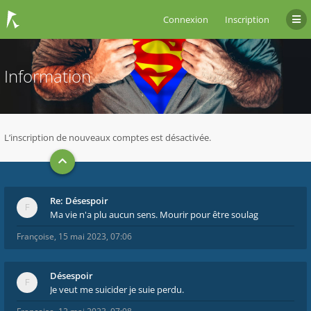
Connexion
Inscription
Information
L’inscription de nouveaux comptes est désactivée.
Re: Désespoir
Ma vie n'a plu aucun sens. Mourir pour être soulag
Françoise
,
15 mai 2023, 07:06
Désespoir
Je veut me suicider je suie perdu.