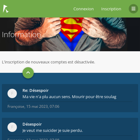
Connexion
Inscription
Information
L’inscription de nouveaux comptes est désactivée.
Re: Désespoir
Ma vie n'a plu aucun sens. Mourir pour être soulag
Françoise
,
15 mai 2023, 07:06
Désespoir
Je veut me suicider je suie perdu.