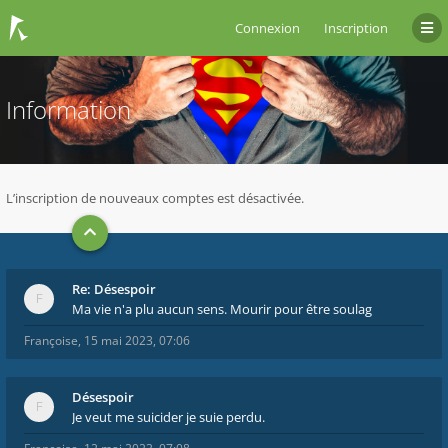
Connexion
Inscription
Information
L’inscription de nouveaux comptes est désactivée.
Re: Désespoir
Ma vie n'a plu aucun sens. Mourir pour être soulag
Françoise
,
15 mai 2023, 07:06
Désespoir
Je veut me suicider je suie perdu.