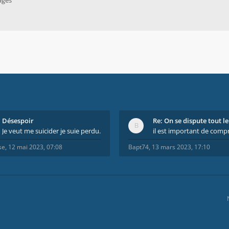
ages
Désespoir
Je veut me suicider je suie perdu.
se
,
12 mai 2023, 07:08
Bapt74
,
13 mars 2023, 17:10