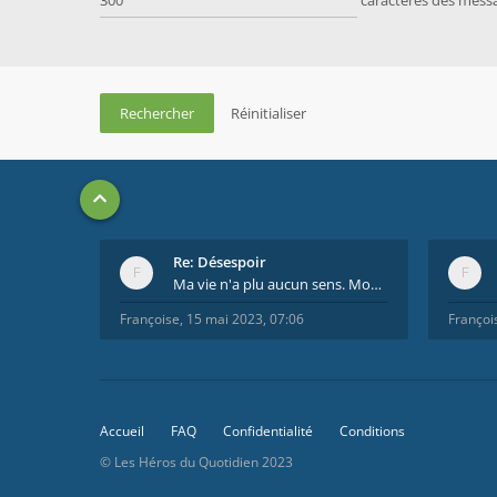
caractères des mess
Re: Désespoir
Ma vie n'a plu aucun sens. Mourir pour être soulag
Françoise
,
15 mai 2023, 07:06
Françoi
Accueil
FAQ
Confidentialité
Conditions
© Les Héros du Quotidien 2023