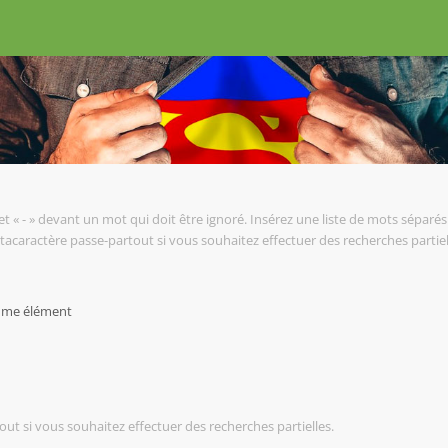
et « - » devant un mot qui doit être ignoré. Insérez une liste de mots séparés 
tacaractère passe-partout si vous souhaitez effectuer des recherches partiel
omme élément
ut si vous souhaitez effectuer des recherches partielles.