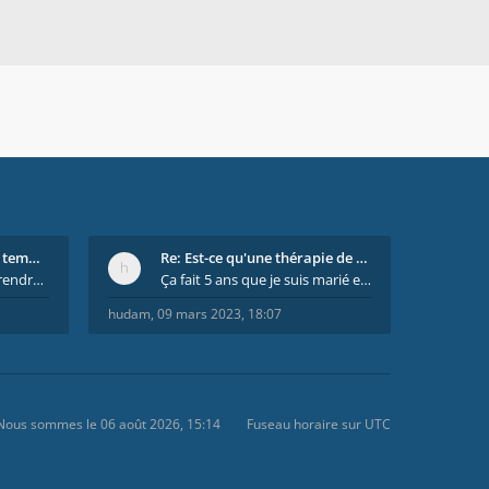
Re: On se dispute tout le temps ...
Re: Est-ce qu'une thérapie de couple est efficace
il est important de comprendre que chaque personne
Ça fait 5 ans que je suis marié et on est en théra
hudam
,
09 mars 2023, 18:07
Nous sommes le 06 août 2026, 15:14
Fuseau horaire sur
UTC