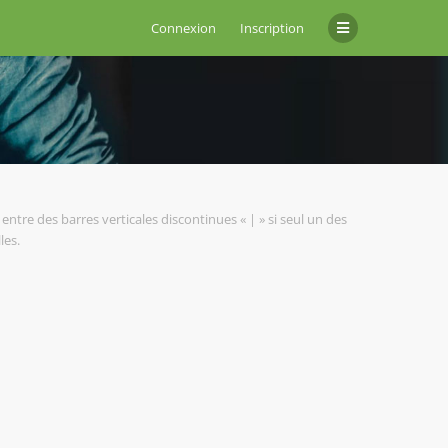
Connexion
Inscription
entre des barres verticales discontinues « | » si seul un des
les.