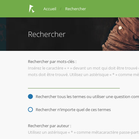
Accueil
Rechercher
Rechercher
Rechercher par mots-clés :
Insérez le caractère « + » devant un mot qui doit être trouvé 
mots doit être trouvé. Utilisez un astérisque « * » comme mé
Rechercher tous les termes ou utiliser une question c
Rechercher n’importe quel de ces termes
Rechercher par auteur :
Utilisez un astérisque « * » comme métacaractère passe-parto