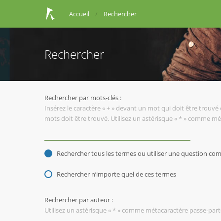
Accueil
Rechercher
Rechercher
Rechercher par mots-clés :
Insérez le caractère « + » devant un mot qui doit être trouvé 
mots doit être trouvé. Utilisez un astérisque « * » comme mé
Rechercher tous les termes ou utiliser une question c
Rechercher n’importe quel de ces termes
Rechercher par auteur :
Utilisez un astérisque « * » comme métacaractère passe-parto