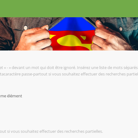
et « - » devant un mot qui doit être ignoré. Insérez une liste de mots séparés 
tacaractère passe-partout si vous souhaitez effectuer des recherches partiel
omme élément
ut si vous souhaitez effectuer des recherches partielles.