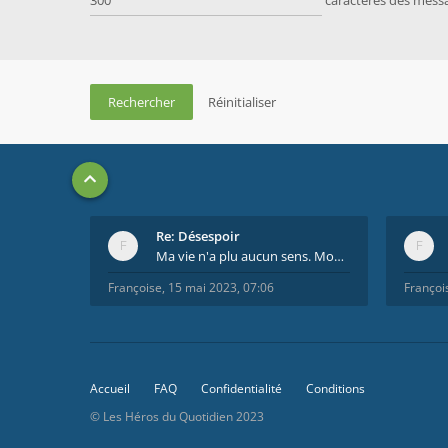
caractères des mess
Re: Désespoir
Ma vie n'a plu aucun sens. Mourir pour être soulag
Françoise
,
15 mai 2023, 07:06
Françoi
Accueil
FAQ
Confidentialité
Conditions
© Les Héros du Quotidien 2023