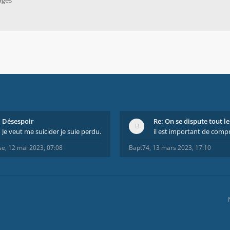
ages
Désespoir
Je veut me suicider je suie perdu.
se
,
12 mai 2023, 07:08
Bapt74
,
13 mars 2023, 17:10