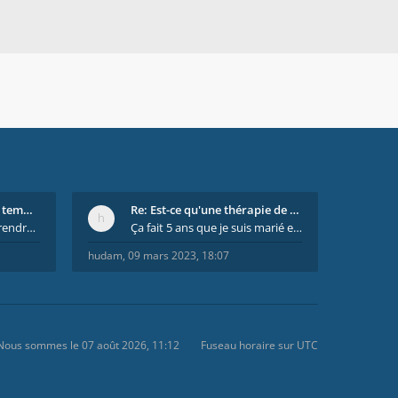
Re: On se dispute tout le temps ...
Re: Est-ce qu'une thérapie de couple est efficace
il est important de comprendre que chaque personne
Ça fait 5 ans que je suis marié et on est en théra
hudam
,
09 mars 2023, 18:07
Nous sommes le 07 août 2026, 11:12
Fuseau horaire sur
UTC