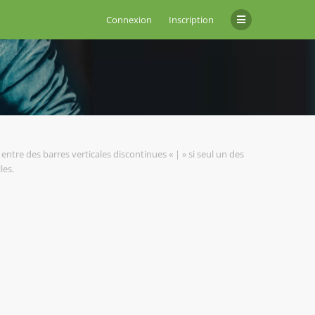
Connexion
Inscription
entre des barres verticales discontinues « | » si seul un des
les.