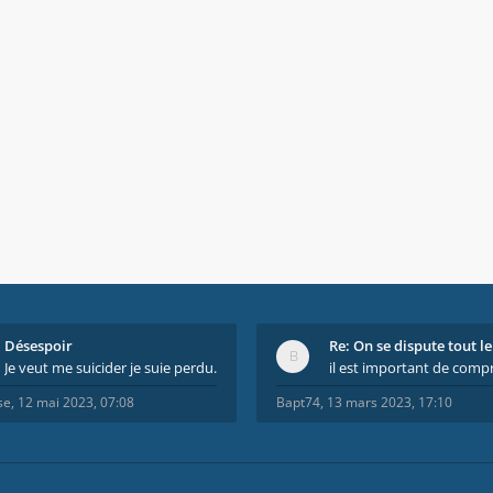
Désespoir
Je veut me suicider je suie perdu.
se
,
12 mai 2023, 07:08
Bapt74
,
13 mars 2023, 17:10