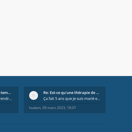
Re: On se dispute tout le temps ...
Re: Est-ce qu'une thérapie de couple est efficace
il est important de comprendre que chaque personne
Ça fait 5 ans que je suis marié et on est en théra
hudam
,
09 mars 2023, 18:07