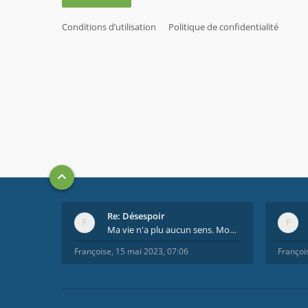
Conditions d’utilisation
Politique de confidentialité
Re: Désespoir
Ma vie n'a plu aucun sens. Mourir pour être soulag
Françoise
,
15 mai 2023, 07:06
Françoi