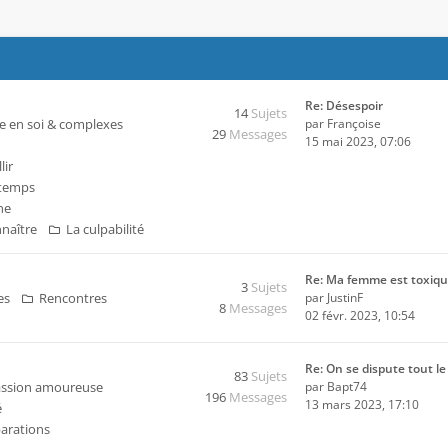
Re: Désespoir
14
Sujets
e en soi & complexes
par
Françoise
29
Messages
15 mai 2023, 07:06
lir
 temps
ne
nnaître
La culpabilité
Re: Ma femme est toxiq
3
Sujets
es
Rencontres
par
JustinF
8
Messages
02 févr. 2023, 10:54
Re: On se dispute tout l
83
Sujets
assion amoureuse
par
Bapt74
196
Messages
13 mars 2023, 17:10
é
parations