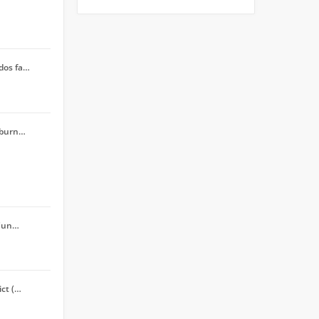
dos fa…
n burn…
d'un…
ict (…