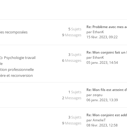
Re: Problème avec mes a
5
Sujets
les recomposées
par
EthanK
9
Messages
15 févr. 2023, 09:22
Re: Mon conjoint fait u
3
Sujets
Psychologie travail
par
EthanK
6
Messages
05 janv. 2023, 14:54
de
ation professionnelle
ière et reconversion
Re: Mon fils est atteint 
1
Sujets
par
zeqeu
2
Messages
06 janv. 2023, 13:39
Re: Mon conjoint est add
3
Sujets
par
AmelieT
9
Messages
08 févr. 2023, 12:58