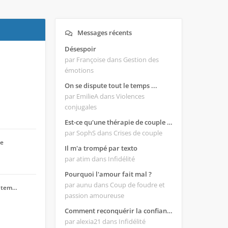
Messages récents
Désespoir
par Françoise
dans Gestion des
émotions
On se dispute tout le temps ...
par EmilieA
dans Violences
conjugales
Est-ce qu'une thérapie de couple est efficace ?
par SophS
dans Crises de couple
ue
Il m'a trompé par texto
par atim
dans Infidélité
Pourquoi l'amour fait mal ?
par aunu
dans Coup de foudre et
e tem…
passion amoureuse
Comment reconquérir la confiance de mon homme ?
par alexia21
dans Infidélité