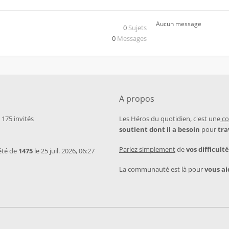
Aucun message
0
Sujets
0
Messages
A propos
t 175 invités
Les Héros du quotidien, c'est une
co
soutient dont il a besoin
pour
tra
Parlez simplement
de
vos difficulté
été de
1475
le 25 juil. 2026, 06:27
La communauté est là pour
vous ai